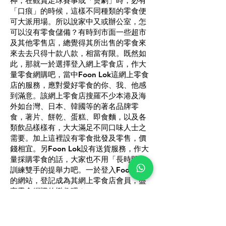
神；在觀賞足球賽事或「煲劇」時，必有
「口痕」的時候，這樣不同種類的零食便
可大派用場。所以說家中又或辦公室，怎
可以沒有零食儲備？有時到市面一些超市
及其他零售店，總覺得其所出售的零食來
來去去只得十款八款，相當有限。既然如
此，那就一於選擇登入網上零食店，作大
量零食網購吧，當中Foon Lok這網上零食
店的服務，應對愛好零食的你、我、他感
到滿意。該網上零食店搜羅不少本港及海
外如台灣、日本、韓國等的著名品牌零
食，著片、餅乾、蛋糕、即食麵，以及各
類飲品樣樣有，大大滿足不同口味人士之
需要。加上這裡設有零食批發及零售，價
錢相宜。另Foon Lok設有送貨服務，作大
量採購零食的話，大家也不用「長時間」
訓練雙手的提舉力吧。一於登入Foon Lok
的網站，登記成為其網上零食店會員，盡
享零食網購的樂趣吧！