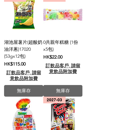
湖池屋薯片(超酸奶
0共親年糕糖 (1份
油洋蔥)17020
x5包)
(53gx12包)
價格
HK$22.00
價格
HK$115.00
訂飲品客戶, 請留
意飲品附加費
訂飲品客戶, 請留
意飲品附加費
無庫存
無庫存
2027-03