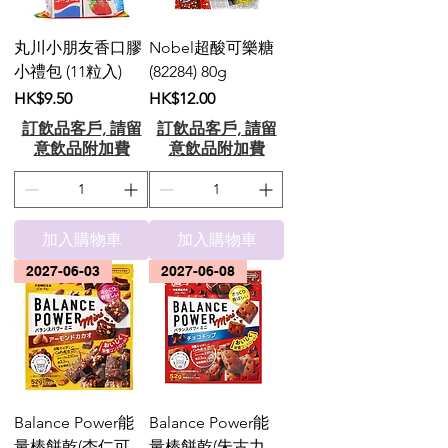
丸川小朋友香口膠
Nobel超酸可樂糖
小禮包 (11粒入)
(82284) 80g
價格
價格
HK$9.50
HK$12.00
訂飲品客戶, 請留
訂飲品客戶, 請留
意飲品附加費
意飲品附加費
加入購物車
加入購物車
2027-06-03
2027-06-08
Balance Power能
Balance Power能
量棒餅乾(杏仁可
量棒餅乾(朱古力