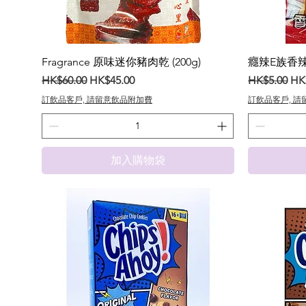
Fragrance 原味迷你豬肉乾 (200g)
癮辣E族香辣
一般價格
促銷價格
一般價格
促
HK$60.00
HK$45.00
HK$5.00
HK
訂飲品客戶, 請留意飲品附加費
訂飲品客戶, 
加入購物袋