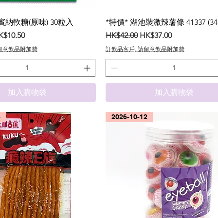
納軟糖(原味) 30粒入
*特價* 湖池裝激辣薯條 41337 (34
銷價格
一般價格
促銷價格
K$10.50
HK$42.00
HK$37.00
請留意飲品附加費
訂飲品客戶, 請留意飲品附加費
加入購物袋
加入購物袋
4
2026-10-12