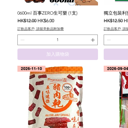
0600ml 百事ZERO生可樂 (1支)
獨立包裝利賓
一般價格
促銷價格
一般價格
促
HK$12.00
HK$6.00
HK$12.50
H
訂飲品客戶, 請留意飲品附加費
訂飲品客戶, 
加入購物袋
2026-11-10
2026-09-0