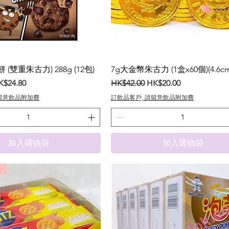
(雙重朱古力) 288g (12包)
7g大金幣朱古力 (1盒x60個)(4.6cm
銷價格
一般價格
促銷價格
K$24.80
HK$42.00
HK$20.00
請留意飲品附加費
訂飲品客戶, 請留意飲品附加費
加入購物袋
加入購物袋
2