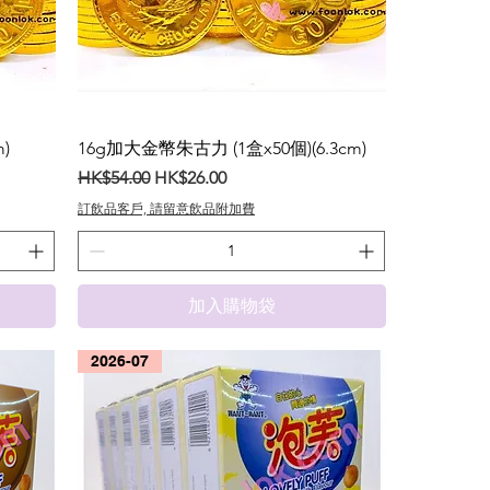
)
16g加大金幣朱古力 (1盒x50個)(6.3cm)
一般價格
促銷價格
HK$54.00
HK$26.00
訂飲品客戶, 請留意飲品附加費
加入購物袋
2026-07