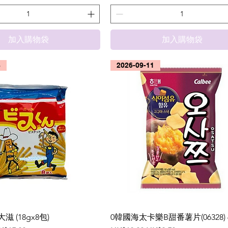
加入購物袋
加入購物袋
8
2026-09-11
 (18gx8包)
0韓國海太卡樂B甜番薯片(06328) 