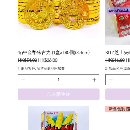
4g中金幣朱古力 (1盒x180個)(3.4cm)
RITZ芝士夾心
一般價格
促銷價格
一般價格
促
HK$54.00
HK$26.00
HK$16.80
H
訂飲品客戶, 請留意飲品附加費
訂飲品客戶, 
加入購物袋
新舊包裝 