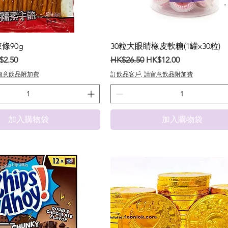
條90g
30粒大眼睛橡皮軟糖(1罐x30粒)
銷價格
一般價格
促銷價格
$2.50
HK$26.50
HK$12.00
請留意飲品附加費
訂飲品客戶, 請留意飲品附加費
加入購物袋
加入購物袋