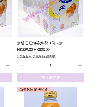
盒裝旺旺泡芙(牛奶)1份x6盒
一般價格
促銷價格
HK$29.00
HK$23.00
訂飲品客戶, 請留意飲品附加費
加入購物袋
新舊包裝 隨機發貨