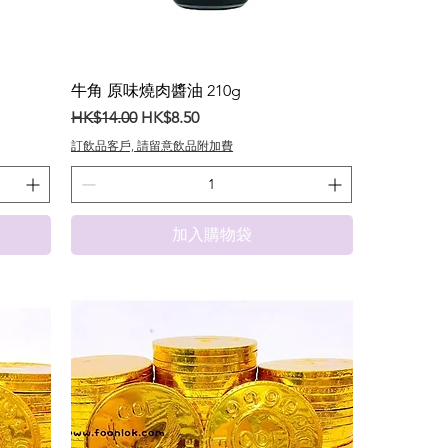
牛角 原味燒肉醬油 210g
一般價格
促銷價格
HK$14.00
HK$8.50
訂飲品客戶, 請留意飲品附加費
加入購物袋