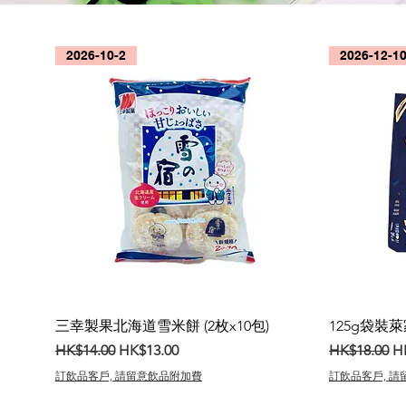
2026-10-2
2026-12-1
三幸製果北海道雪米餅 (2枚x10包)
125g袋裝萊
一般價格
促銷價格
一般價格
促
HK$14.00
HK$13.00
HK$18.00
H
訂飲品客戶, 請留意飲品附加費
訂飲品客戶, 