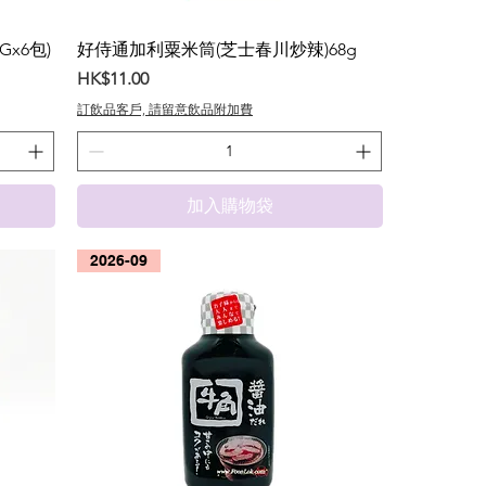
Gx6包)
好侍通加利粟米筒(芝士春川炒辣)68g
價格
HK$11.00
訂飲品客戶, 請留意飲品附加費
加入購物袋
2026-09