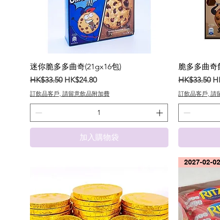
迷你脆多多曲奇(21gx16包)
脆多多曲奇餅 
一般價格
促銷價格
一般價格
促
HK$33.50
HK$24.80
HK$33.50
H
訂飲品客戶, 請留意飲品附加費
訂飲品客戶, 
加入購物袋
2027-02-0