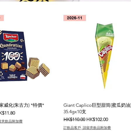
0
2026-11
家威化(朱古力) *特價*
Giant Caplico巨型甜筒(蜜瓜奶油
35.4gx10支
銷價格
K$11.80
一般價格
促銷價格
HK$110.00
HK$102.00
請留意飲品附加費
訂飲品客戶, 請留意飲品附加費