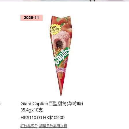
2026-11
)
Giant Caplico巨型甜筒(草莓味)
35.4gx10支
一般價格
促銷價格
HK$110.00
HK$102.00
訂飲品客戶, 請留意飲品附加費