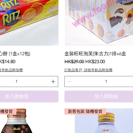
餅 (1盒x12包)
盒裝旺旺泡芙(朱古力)1排x6盒
銷價格
一般價格
促銷價格
K$14.80
HK$29.00
HK$23.00
請留意飲品附加費
訂飲品客戶, 請留意飲品附加費
加入購物袋
加入購物袋
隨機發貨
新舊包裝 隨機發貨