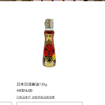
日本日清麻油130g
價格
HK$16.00
訂飲品客戶, 請留意飲品附加費