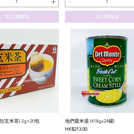
加入購物袋
加入購物袋
玄米茶) 2g×20包
地們粟米湯 (418gx24罐)
價格
HK$213.00