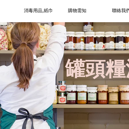
消毒用品,紙巾
購物需知
聯絡我
罐頭糧