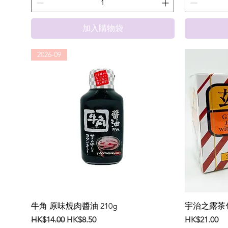
加入購物袋
2026-09
牛角 原味燒肉醬油 210g
宇治之露茶包(
一般價格
促銷價格
價格
HK$14.00
HK$8.50
HK$21.00