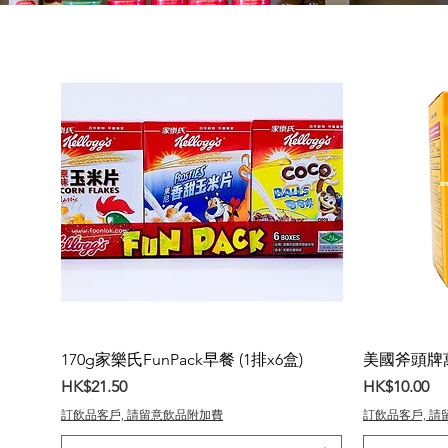
170g家樂氏FunPack早餐 (1排x6盒)
美國斧頭牌萬用
價格
價格
HK$21.50
HK$10.00
訂飲品客戶, 請留意飲品附加費
訂飲品客戶, 