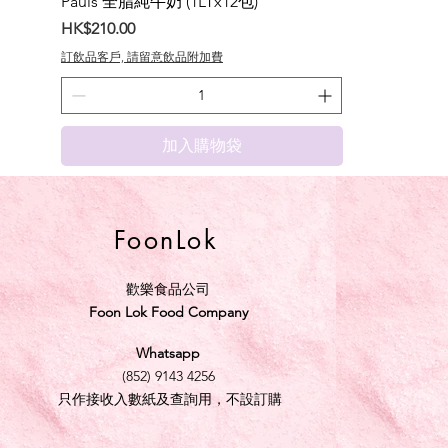
Pauls 全脂純牛奶 (1LTx12包)
價格
HK$210.00
訂飲品客戶, 請留意飲品附加費
加入購物袋
FoonLok
歡樂食品公司
Foon Lok Food Company
Whatsapp
(852) 9143 4256
只作接收入數紙及查詢用，不設訂購