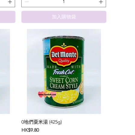
加入購物袋
0地們粟米湯 (425g)
價格
HK$9.80