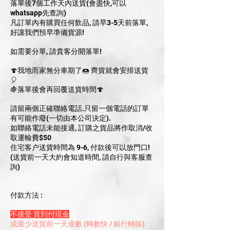
落單後7個工作天內送貨(會盡快,可以
whatsapp先查詢)
凡訂單內有購買任何飲品, 請早3-5天前落單,
好讓我們預早準備貨源!
如需要分單, 請貴客分開落單!
🍄我地而家無分車期了🍩 齊貨就會安排送貨
🎈
🍇落單後會再回覆送貨時間🍄
請留兩個正確聯絡電話.只留一個電話的訂單
有可能作廢(一切由本公司決定).
如聯絡電話未能接通, 訂購之貨品將作取消/收
取運輸費$50
住宅客户送貨時間為 9-6, 付款後可以放門口!
(送貨前一天大約會知道時間, 請自行與客服查
詢)
付款方法 :
不接受 貨到付現金
或最少送貨前一天過數 (轉數快 / 銀行轉賬)