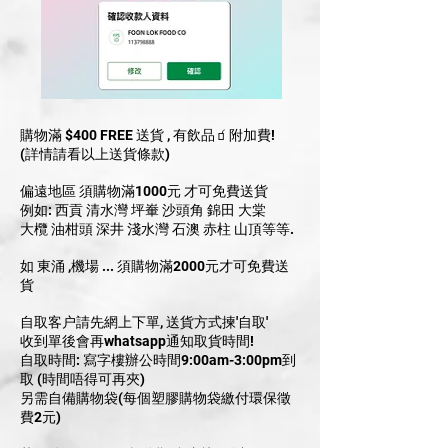
購物滿 $400 FREE 送貨 , 有飲品🧃附加費!
(詳情請看以上送貨條款)
偏遠地區 須購物滿1000元 才可免費送貨
例如: 西貢 清水灣 坪輋 沙頭角 錦田 大棠
大欖 油柑頭 深井 淺水灣 石澳 赤柱 山頂等等.
如 東涌 ,機場 ... 須購物滿2000元才可免費送
貨
自取客户請先網上下單, 送貨方式揀'自取'
收到單後會再whatsapp通知取貨時間!
自取時間: 寫字樓辦公時間9:00am-3:00pm到
取 (時間唔得可再夾)
另需自備購物袋(每個塑膠購物袋繳付環保徵
費2元)