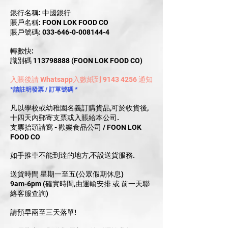
銀行名稱: 中國銀行
賬戶名稱: FOON LOK FOOD CO
賬戶號碼: 033-646-0-008144-4
轉數快:
識別碼 113798888 (FOON LOK FOOD CO)
入賬後請 Whatsapp入數紙到
9143 4256
通知
*請註明發票 / 訂單號碼 *
凡以學校或幼稚園名義訂購貨品,可於收貨後,
十四天內郵寄支票或入賬給本公司.
支票抬頭請寫 - 歡樂食品公司 / FOON LOK
FOOD CO
如手推車不能到達的地方,不設送貨服務.
送貨時間 星期一至五(公眾假期休息)
9am-6pm (確實時間,由運輸安排 或 前一天聯
絡客服查詢)
請預早兩至三天落單!