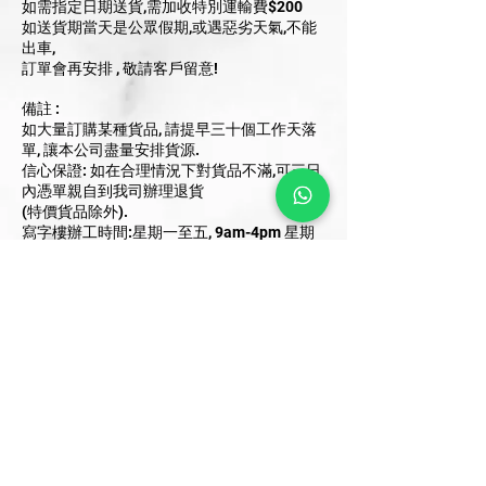
如需指定日期送貨,需加收特別運輸費$200
如送貨期當天是公眾假期,或遇惡劣天氣,不能
出車,
訂單會再安排 , 敬請客戶留意!
備註 :
如大量訂購某種貨品, 請提早三十個工作天落
單, 讓本公司盡量安排貨源.
信心保證: 如在合理情況下對貨品不滿,可三日
內憑單親自到我司辦理退貨
(特價貨品除外).
寫字樓辦工時間:星期一至五, 9am-4pm 星期
六,日及公眾假期休息.
貴客在網上訂購的貨物,如臨時缺貨,恕不另行
通知,亦不會後補.
(如貴客要知道所訂貨品是否齊全,請事先說
明.)
FoonLok