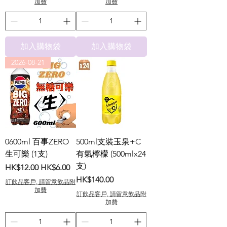
加費
加費
加入購物袋
加入購物袋
2026-08-21
0600ml 百事ZERO
500ml支裝玉泉+C
生可樂 (1支)
有氣檸檬 (500mlx24
支)
一般價格
促銷價格
HK$12.00
HK$6.00
價格
HK$140.00
訂飲品客戶, 請留意飲品附
加費
訂飲品客戶, 請留意飲品附
加費