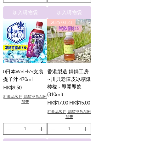
加入購物袋
加入購物袋
2026-08-23
0日本Welch's支裝
香港製造 媽媽工房
提子汁 470ml
~川貝老陳皮冰糖燉
檸檬 - 即開即飲
價格
HK$9.50
(310ml)
訂飲品客戶, 請留意飲品附
加費
一般價格
促銷價格
HK$17.00
HK$15.00
訂飲品客戶, 請留意飲品附
加費