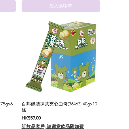
加入購物車
75gx6
百邦條裝抹茶夾心曲哥(36463) 40gx10
條
價格
HK$59.00
訂飲品客戶, 請留意飲品附加費