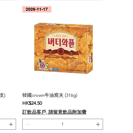
2026-11-17
支)
韓國crown牛油窩夫 (316g)
價格
HK$24.50
訂飲品客戶, 請留意飲品附加費