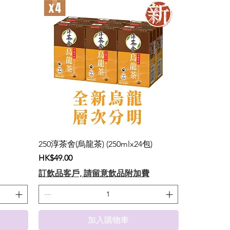
250淳茶舍(烏龍茶) (250mlx24包)
價格
HK$49.00
訂飲品客戶, 請留意飲品附加費
加入購物車