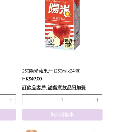
250陽光蘋果汁 (250mlx24包)
價格
HK$49.00
訂飲品客戶, 請留意飲品附加費
加入購物車