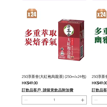
250淳茶舍(大紅袍烏龍茶) (250mlx24包)
250淳茶舍
價格
價格
HK$49.00
HK$49.0
訂飲品客戶, 請留意飲品附加費
訂飲品客