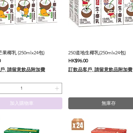
果椰乳 (250mlx24包)
250道地生椰乳(250mlx24包)
價格
0
HK$96.00
戶, 請留意飲品附加費
訂飲品客戶, 請留意飲品附加費
加入購物車
無庫存