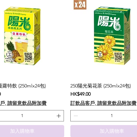
蘿特飲 (250mlx24包)
250陽光菊花茶 (250mlx24包)
價格
0
HK$49.00
戶, 請留意飲品附加費
訂飲品客戶, 請留意飲品附加費
加入購物車
加入購物車