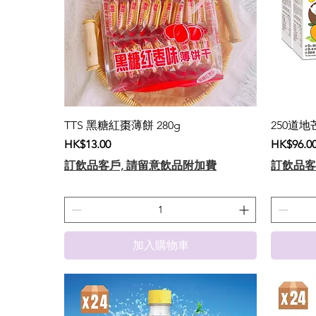
TTS 黑糖紅棗薄餅 280g
250道地芒
價格
價格
HK$13.00
HK$96.0
訂飲品客戶, 請留意飲品附加費
訂飲品客
加入購物車