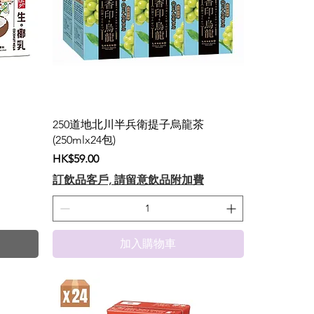
250道地北川半兵衛提子烏龍茶
(250mlx24包)
價格
HK$59.00
訂飲品客戶, 請留意飲品附加費
加入購物車