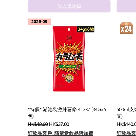
加入購物車
2026-09
*特價* 湖池裝激辣薯條 41337 (34Gx6
500ml
包)
支)
一般價格
促銷價格
價格
HK$42.00
HK$37.00
HK$140.
訂飲品客戶, 請留意飲品附加費
訂飲品客