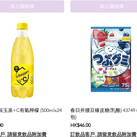
加入購物車
加入購物車
支裝玉泉+C有氣檸檬 (500mlx24
春日井腰豆橡皮糖(乳酪) 43749 (
包)
價格
00
HK$46.00
戶, 請留意飲品附加費
訂飲品客戶, 請留意飲品附加費