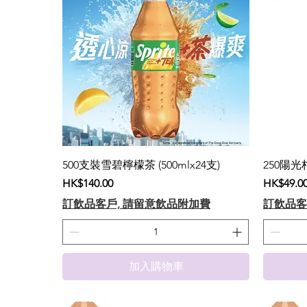
500支裝雪碧檸檬茶 (500mlx24支)
250陽光柑
價格
價格
HK$140.00
HK$49.0
訂飲品客戶, 請留意飲品附加費
訂飲品客
加入購物車