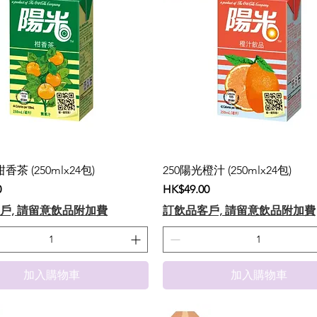
香茶 (250mlx24包)
250陽光橙汁 (250mlx24包)
價格
0
HK$49.00
戶, 請留意飲品附加費
訂飲品客戶, 請留意飲品附加費
加入購物車
加入購物車