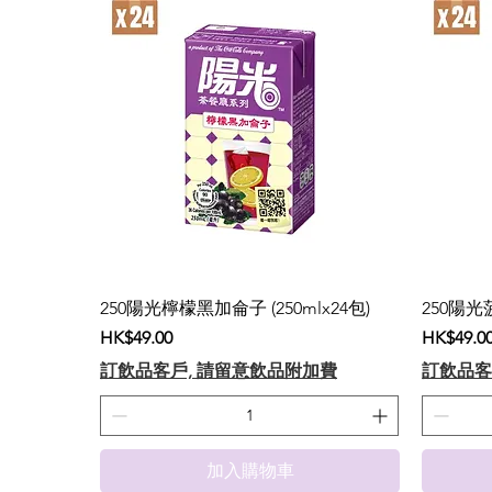
250陽光檸檬黑加侖子 (250mlx24包)
250陽光菠
價格
價格
HK$49.00
HK$49.0
訂飲品客戶, 請留意飲品附加費
訂飲品客
加入購物車