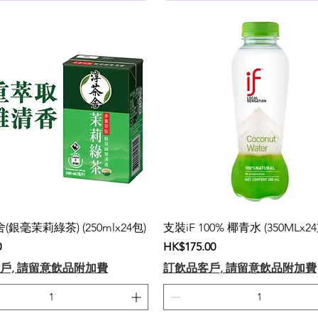
(銀毫茉莉綠茶) (250mlx24包)
支裝iF 100% 椰青水 (350MLx24
價格
0
HK$175.00
戶, 請留意飲品附加費
訂飲品客戶, 請留意飲品附加費