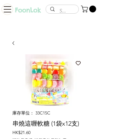
FoonLok
庫存單位： 33C15C
串燒這喱軟糖 (1袋x12支)
價
HK$21.60
格