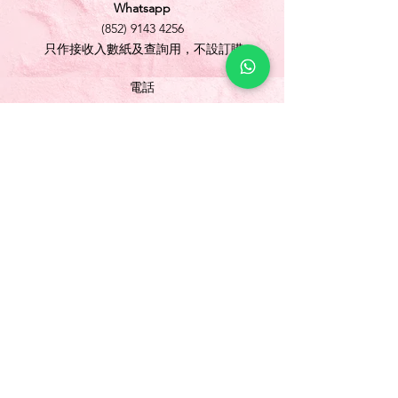
Whatsapp
(852) 9143 4256
只作接收入數紙及查詢用，不設訂購
電話
(852) 3565 5304
/
(852) 2691 1613
傳真
(852) 3565 5305
網址
www.foonlok.com
電郵
sales@foonlok.com
地址
新界沙田火炭坳背灣街 38-40 號華衛工貿中心
1012室
FLAT 12, 10/F., WAH WAI INDUSTRIAL
CENTRE 38-40 AU PUI WAN STREET
FOTAN SHATIN N.T.