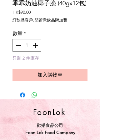
乖乖奶油椰子脆 (40gx12包)
價
HK$90.00
格
訂飲品客戶, 請留意飲品附加費
數量
*
只剩 2 件庫存
加入購物車
FoonLok
歡樂食品公司
Foon Lok Food Company