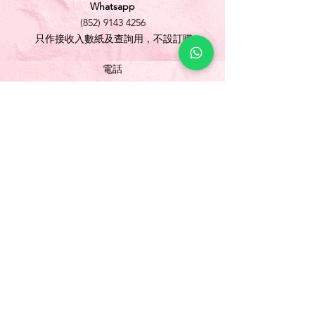
Whatsapp
(852) 9143 4256
只作接收入數紙及查詢用，不設訂購
電話
(852) 3565 5304
/
(852) 2691 1613
傳真
(852) 3565 5305
網址
www.foonlok.com
電郵
sales@foonlok.com
地址
新界沙田火炭坳背灣街 38-40 號華衛工貿中心
1012室
FLAT 12, 10/F., WAH WAI INDUSTRIAL
CENTRE 38-40 AU PUI WAN STREET
FOTAN SHATIN N.T.