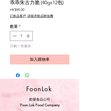
乖乖朱古力脆 (40gx12包)
價
HK$90.00
格
訂飲品客戶, 請留意飲品附加費
數量
*
只剩 1 件庫存
加入購物車
FoonLok
歡樂食品公司
Foon Lok Food Company