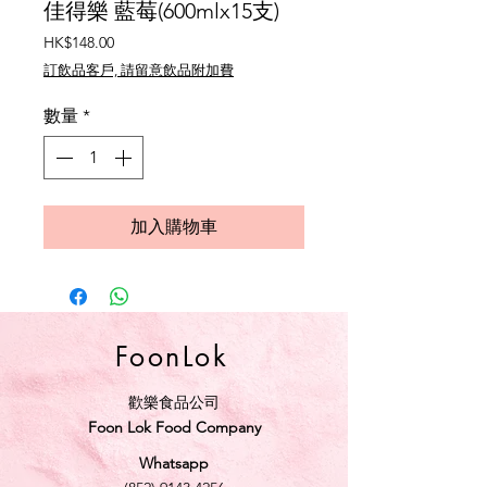
佳得樂 藍莓(600mlx15支)
價
HK$148.00
格
訂飲品客戶, 請留意飲品附加費
數量
*
加入購物車
FoonLok
歡樂食品公司
Foon Lok Food Company
Whatsapp