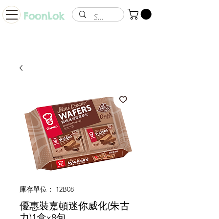
FoonLok
庫存單位： 12B08
優惠裝嘉頓迷你威化(朱古
力)1盒x8包