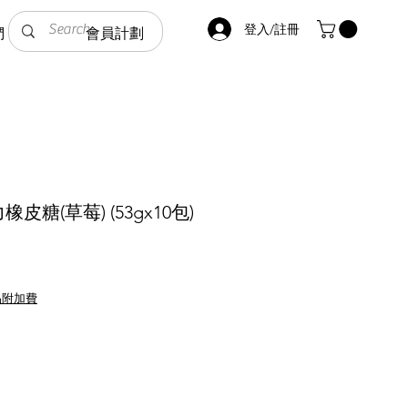
登入/註冊
們
會員計劃
糖(草莓) (53gx10包)
品附加費