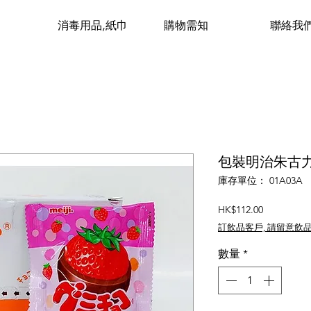
消毒用品,紙巾
購物需知
聯絡我
包裝明治朱古力橡皮
庫存單位： 01A03A
價
HK$112.00
格
訂飲品客戶, 請留意飲
數量
*