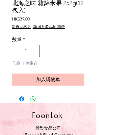
北海之味 雜錦米果 252g(12
包入)
價
HK$39.00
格
訂飲品客戶, 請留意飲品附加費
數量
*
只剩 4 件庫存
加入購物車
FoonLok
歡樂食品公司