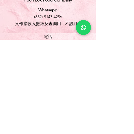
Foon Lok Food Company
Whatsapp
(852) 9143 4256
只作接收入數紙及查詢用，不設訂購
電話
(852) 3565 5304
/
(852) 2691 1613
傳真
(852) 3565 5305
網址
www.foonlok.com
電郵
sales@foonlok.com
地址
新界沙田火炭坳背灣街 38-40 號華衛工貿中心
1012室
FLAT 12, 10/F., WAH WAI INDUSTRIAL
CENTRE 38-40 AU PUI WAN STREET
FOTAN SHATIN N.T.