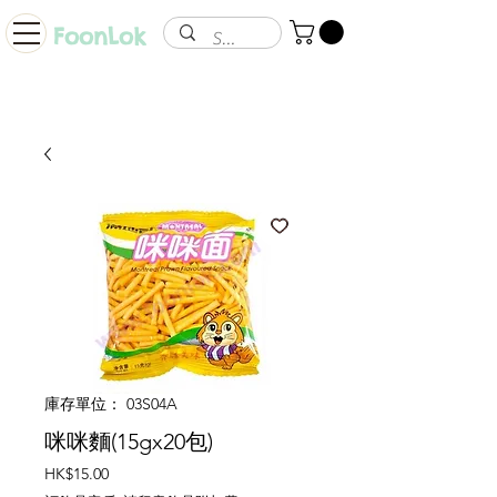
FoonLok
庫存單位： 03S04A
咪咪麵(15gx20包)
價
HK$15.00
格