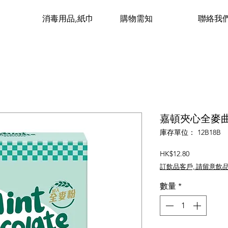
消毒用品,紙巾
購物需知
聯絡我
嘉頓夾心全麥曲奇
庫存單位： 12B18B
價
HK$12.80
格
訂飲品客戶, 請留意飲
數量
*