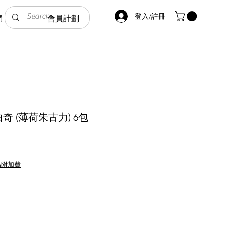
登入/註冊
們
會員計劃
 (薄荷朱古力) 6包
品附加費