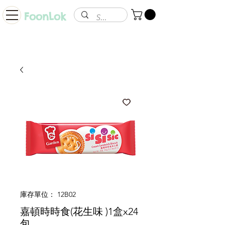
FoonLok
庫存單位： 12B02
嘉頓時時食(花生味 )1盒x24
包