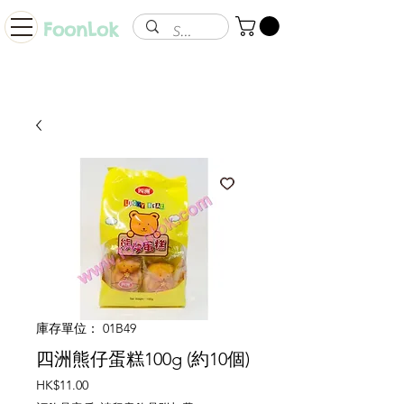
FoonLok
庫存單位： 01B49
四洲熊仔蛋糕100g (約10個)
價
HK$11.00
格