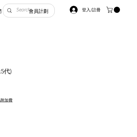
登入/註冊
們
會員計劃
5代)
品附加費