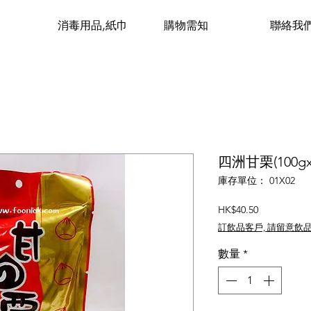
消毒用品,紙巾
購物需知
聯絡我
四洲甘栗(100gx
庫存單位： 01X02
價
HK$40.50
格
訂飲品客戶, 請留意飲
數量
*