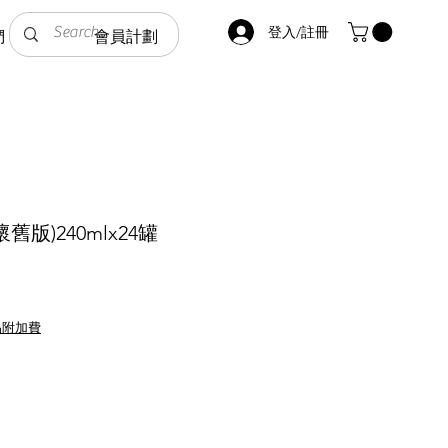
登入/註冊
們
會員計劃
版)240mlx24罐
品附加費