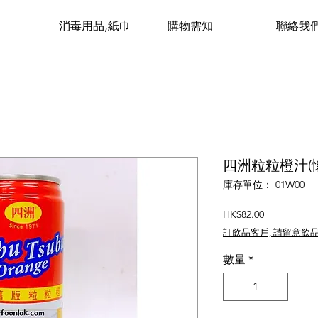
消毒用品,紙巾
購物需知
聯絡我
四洲粒粒橙汁(懷舊
庫存單位： 01W00
價
HK$82.00
格
訂飲品客戶, 請留意飲
數量
*