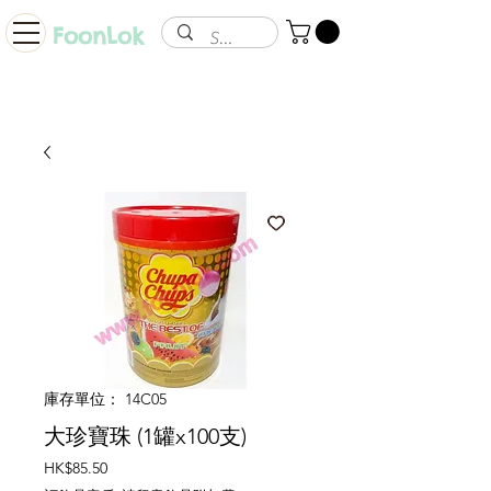
FoonLok
庫存單位： 14C05
大珍寶珠 (1罐x100支)
價
HK$85.50
格