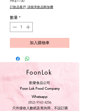
價
HK$11.00
格
訂飲品客戶, 請留意飲品附加費
數量
*
加入購物車
FoonLok
歡樂食品公司
Foon Lok Food Company
Whatsapp
(852) 9143 4256
只作接收入數紙及查詢用，不設訂購