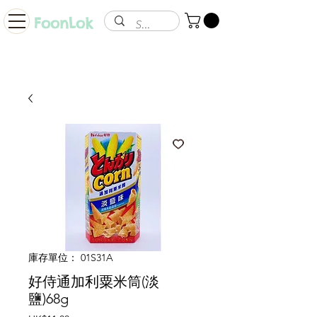
FoonLok
庫存單位： 01S31A
好侍通加利粟米筒(淡
鹽)68g