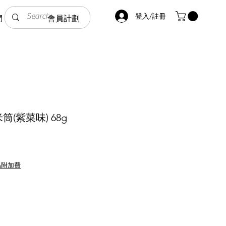
登入/註冊
們
會員計劃
(紫菜味) 68g
品附加費