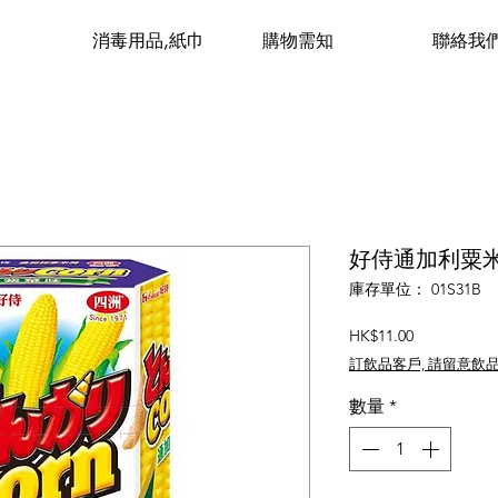
消毒用品,紙巾
購物需知
聯絡我
好侍通加利粟米筒
庫存單位： 01S31B
價
HK$11.00
格
訂飲品客戶, 請留意飲
數量
*