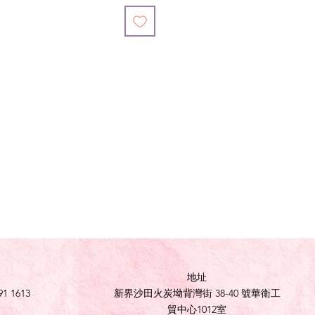
地址
91 1613
新界沙田火炭坳背灣街 38-40 號華衛工
貿中心1012室