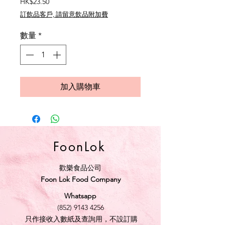
價
HK$23.50
格
訂飲品客戶, 請留意飲品附加費
數量
*
加入購物車
FoonLok
歡樂食品公司
Foon Lok Food Company
Whatsapp
(852) 9143 4256
只作接收入數紙及查詢用，不設訂購