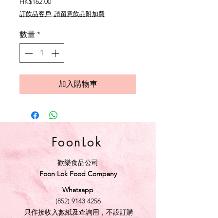
價
HK$162.00
格
訂飲品客戶, 請留意飲品附加費
數量
*
加入購物車
FoonLok
歡樂食品公司
Foon Lok Food Company
Whatsapp
(852) 9143 4256
只作接收入數紙及查詢用，不設訂購