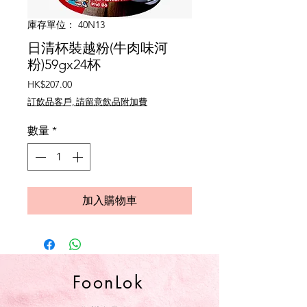
庫存單位： 40N13
日清杯裝越粉(牛肉味河
粉)59gx24杯
價
HK$207.00
格
訂飲品客戶, 請留意飲品附加費
數量
*
加入購物車
FoonLok