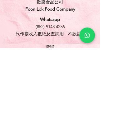
歡樂食品公司
Foon Lok Food Company
Whatsapp
(852) 9143 4256
只作接收入數紙及查詢用，不設訂購
電話
(852) 3565 5304
/
(852) 2691 1613
傳真
(852) 3565 5305
網址
www.foonlok.com
電郵
sales@foonlok.com
地址
新界沙田火炭坳背灣街 38-40 號華衛工貿中心
1012室
FLAT 12, 10/F., WAH WAI INDUSTRIAL
CENTRE 38-40 AU PUI WAN STREET