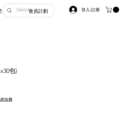
登入/註冊
們
會員計劃
30包)
品附加費