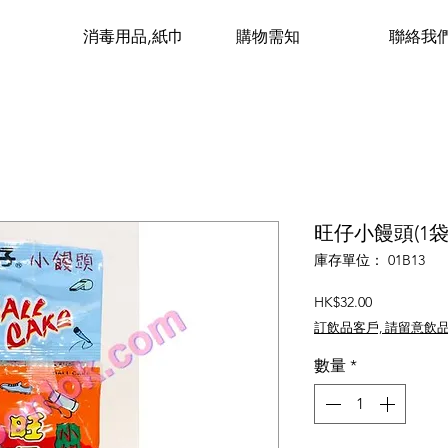
消毒用品,紙巾
購物需知
聯絡我
旺仔小饅頭(1袋x
庫存單位： 01B13
價
HK$32.00
格
訂飲品客戶, 請留意飲
數量
*