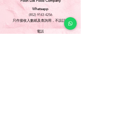
Foon Lok Food Company
Whatsapp
(852) 9143 4256
只作接收入數紙及查詢用，不設訂購
電話
(852) 3565 5304
/
(852) 2691 1613
傳真
(852) 3565 5305
網址
www.foonlok.com
電郵
sales@foonlok.com
地址
新界沙田火炭坳背灣街 38-40 號華衛工貿中心
1012室
FLAT 12, 10/F., WAH WAI INDUSTRIAL
CENTRE 38-40 AU PUI WAN STREET
FOTAN SHATIN N.T.