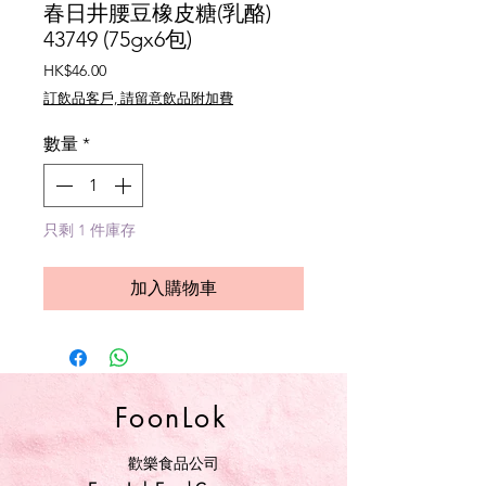
春日井腰豆橡皮糖(乳酪)
43749 (75gx6包)
價
HK$46.00
格
訂飲品客戶, 請留意飲品附加費
數量
*
只剩 1 件庫存
加入購物車
FoonLok
歡樂食品公司