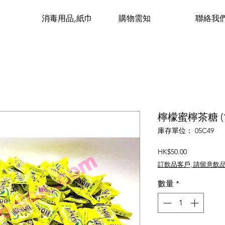
消毒用品,紙巾
購物需知
聯絡我
檸檬蜜檸茶糖 (1
庫存單位： 05C49
價
HK$50.00
格
訂飲品客戶, 請留意飲
數量
*