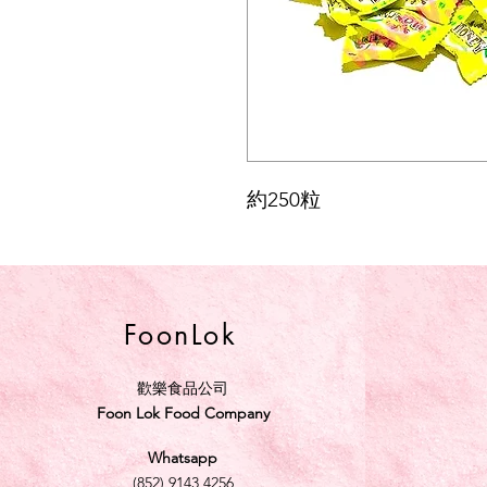
約250粒
FoonLok
歡樂食品公司
Foon Lok Food Company
Whatsapp
(852) 9143 4256