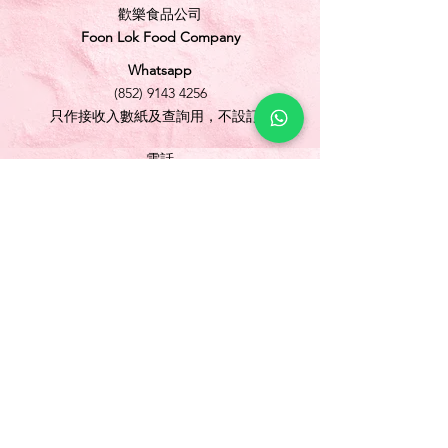
歡樂食品公司
Foon Lok Food Company
Whatsapp
(852) 9143 4256
只作接收入數紙及查詢用，不設訂購
電話
(852) 3565 5304
/
(852) 2691 1613
傳真
(852) 3565 5305
網址
www.foonlok.com
電郵
sales@foonlok.com
地址
新界沙田火炭坳背灣街 38-40 號華衛工貿中心
1012室
FLAT 12, 10/F., WAH WAI INDUSTRIAL
CENTRE 38-40 AU PUI WAN STREET