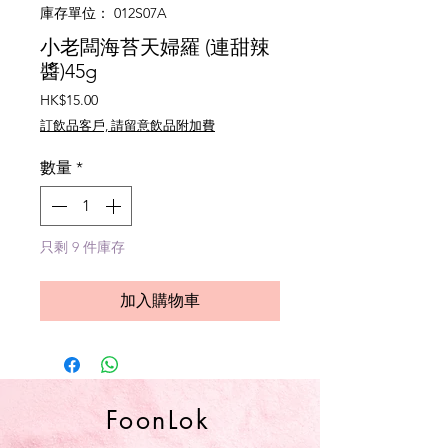
庫存單位： 012S07A
小老闆海苔天婦羅 (連甜辣
醬)45g
價
HK$15.00
格
訂飲品客戶, 請留意飲品附加費
數量
*
只剩 9 件庫存
加入購物車
FoonLok