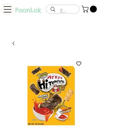
FoonLok