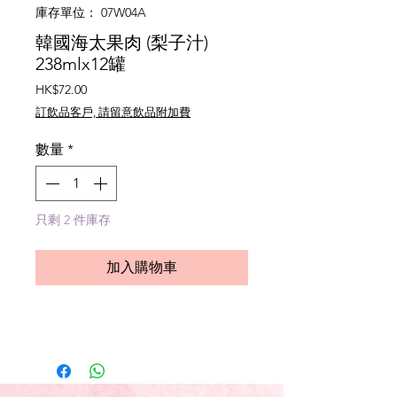
庫存單位： 07W04A
韓國海太果肉 (梨子汁)
238mlx12罐
價
HK$72.00
格
訂飲品客戶, 請留意飲品附加費
數量
*
只剩 2 件庫存
加入購物車