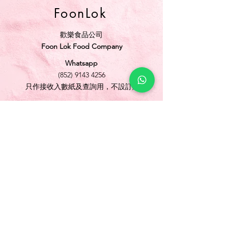
FoonLok
歡樂食品公司
Foon Lok Food Company
Whatsapp
(852) 9143 4256
只作接收入數紙及查詢用，不設訂購
電話
(852) 3565 5304
/
(852) 2691 1613
傳真
(852) 3565 5305
網址
www.foonlok.com
電郵
sales@foonlok.com
地址
新界沙田火炭坳背灣街 38-40 號華衛工貿中心
1012室