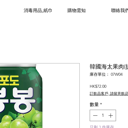
消毒用品,紙巾
購物需知
聯絡我
韓國海太果肉(提子
庫存單位： 07W04
價
HK$72.00
格
訂飲品客戶, 請留意飲
數量
*
只剩 3 件庫存