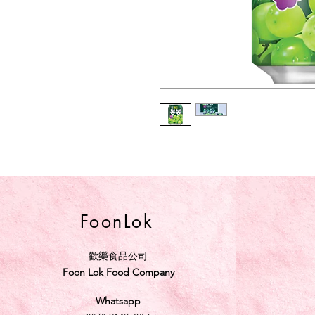
FoonLok
歡樂食品公司
Foon Lok Food Company
Whatsapp