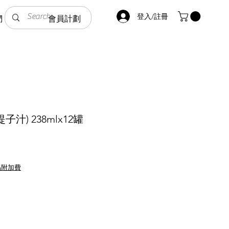
登入/註冊
們
會員計劃
汁) 238mlx12罐
品附加費