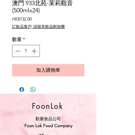
澳門 933北苑-茉莉觀音
(500mlx24)
價
HK$132.00
格
訂飲品客戶, 請留意飲品附加費
數量
*
加入購物車
FoonLok
歡樂食品公司
Foon Lok Food Company