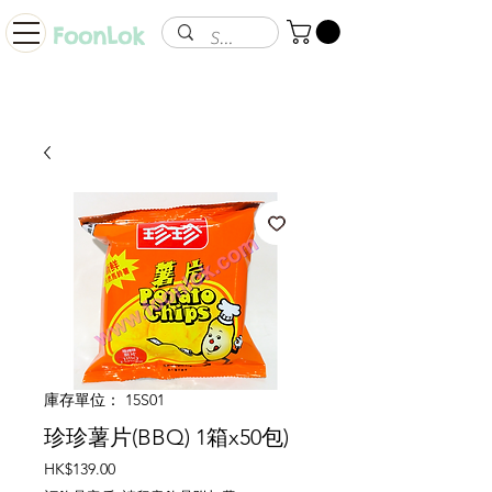
FoonLok
庫存單位： 15S01
珍珍薯片(BBQ) 1箱x50包)
價
HK$139.00
格