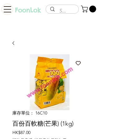
FoonLok
庫存單位： 16C10
百份百軟糖(芒果) (1kg)
價
HK$87.00
格