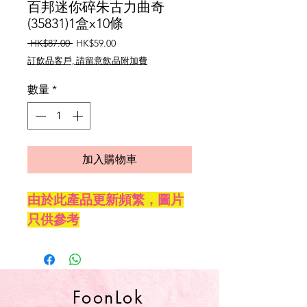
百邦迷你碎朱古力曲奇
(35831)1盒x10條
一
促
 HK$87.00 
HK$59.00
般
銷
訂飲品客戶, 請留意飲品附加費
價
價
格
格
數量
*
加入購物車
由於此產品更新頻繁，圖片
只供參考
FoonLok