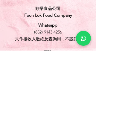
歡樂食品公司
Foon Lok Food Company
Whatsapp
(852) 9143 4256
只作接收入數紙及查詢用，不設訂購
電話
(852) 3565 5304
/
(852) 2691 1613
傳真
(852) 3565 5305
網址
www.foonlok.com
電郵
sales@foonlok.com
地址
新界沙田火炭坳背灣街 38-40 號華衛工貿中心
1012室
FLAT 12, 10/F., WAH WAI INDUSTRIAL