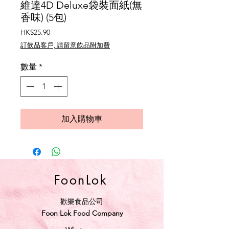
維達4D Deluxe袋裝面紙(無
香味) (5包)
價
HK$25.90
格
訂飲品客戶, 請留意飲品附加費
數量
*
加入購物車
FoonLok
歡樂食品公司
Foon Lok Food Company