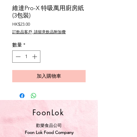
維達Pro-X 特吸萬用廚房紙
(3包裝)
價
HK$23.00
格
訂飲品客戶, 請留意飲品附加費
數量
*
加入購物車
FoonLok
歡樂食品公司
Foon Lok Food Company