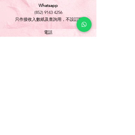
Whatsapp
(852) 9143 4256
只作接收入數紙及查詢用，不設訂購
電話
(852) 3565 5304
/
(852) 2691 1613
傳真
(852) 3565 5305
網址
www.foonlok.com
電郵
sales@foonlok.com
地址
新界沙田火炭坳背灣街 38-40 號華衛工貿中心
1012室
FLAT 12, 10/F., WAH WAI INDUSTRIAL
CENTRE 38-40 AU PUI WAN STREET
FOTAN SHATIN N.T.