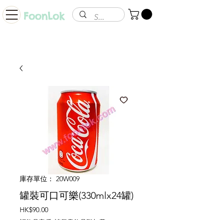
FoonLok
庫存單位： 20W009
罐裝可口可樂(330mlx24罐)
價
HK$90.00
格