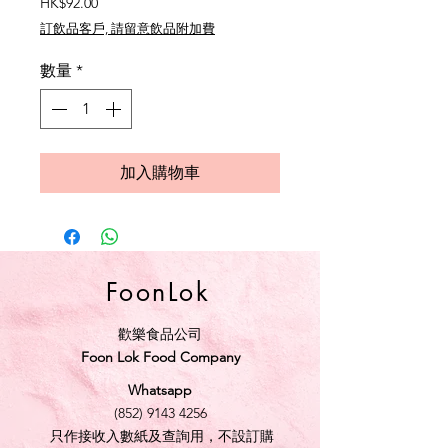
價
HK$92.00
格
訂飲品客戶, 請留意飲品附加費
數量
*
加入購物車
FoonLok
歡樂食品公司
Foon Lok Food Company
Whatsapp
(852) 9143 4256
只作接收入數紙及查詢用，不設訂購