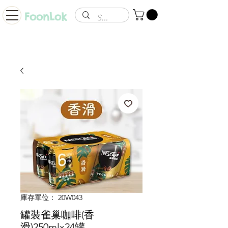
FoonLok
庫存單位： 20W043
罐裝雀巢咖啡(香
滑)250mlx24罐