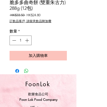
脆多多曲奇餅 (雙重朱古力)
288g (12包)
一
促
 HK$33.50 
HK$24.80
般
銷
訂飲品客戶, 請留意飲品附加費
價
價
格
格
數量
*
加入購物車
FoonLok
歡樂食品公司
Foon Lok Food Company