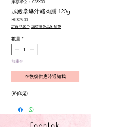
庫存單位： 028X00
越殿堂爆汁豬肉脯 120g
價
HK$25.00
格
訂飲品客戶, 請留意飲品附加費
數量
*
無庫存
在恢復供應時通知我
(約8塊)
FoonLok