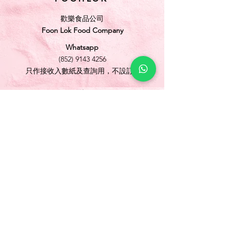
歡樂食品公司
Foon Lok Food Company
Whatsapp
(852) 9143 4256
只作接收入數紙及查詢用，不設訂購
電話
(852) 3565 5304
/
(852) 2691 1613
傳真
(852) 3565 5305
網址
www.foonlok.com
電郵
sales@foonlok.com
地址
新界沙田火炭坳背灣街 38-40 號華衛工貿中心
1012室
FLAT 12, 10/F., WAH WAI INDUSTRIAL