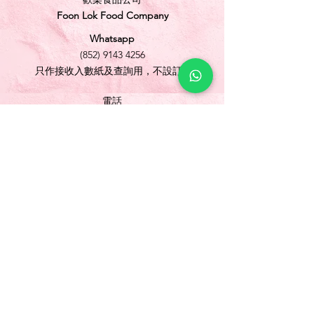
Foon Lok Food Company
Whatsapp
(852) 9143 4256
只作接收入數紙及查詢用，不設訂購
電話
(852) 3565 5304
/
(852) 2691 1613
傳真
(852) 3565 5305
網址
www.foonlok.com
電郵
sales@foonlok.com
地址
新界沙田火炭坳背灣街 38-40 號華衛工貿中心
1012室
FLAT 12, 10/F., WAH WAI INDUSTRIAL
CENTRE 38-40 AU PUI WAN STREET
FOTAN SHATIN N.T.