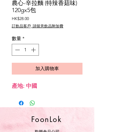
農心-辛拉麵 (特辣香菇味)
120gx5包
價
HK$28.00
格
訂飲品客戶, 請留意飲品附加費
數量
*
加入購物車
產地: 中國
FoonLok
歡樂食品公司