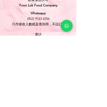
Foon Lok Food Company
Whatsapp
(852) 9143 4256
只作接收入數紙及查詢用，不設訂購
電話
(852) 3565 5304
/
(852) 2691 1613
傳真
(852) 3565 5305
網址
www.foonlok.com
電郵
sales@foonlok.com
地址
新界沙田火炭坳背灣街 38-40 號華衛工貿中心
1012室
FLAT 12, 10/F., WAH WAI INDUSTRIAL
CENTRE 38-40 AU PUI WAN STREET
FOTAN SHATIN N.T.