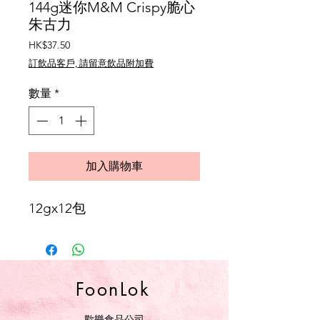
144g迷你M&M Crispy脆心
朱古力
價
HK$37.50
格
訂飲品客戶, 請留意飲品附加費
數量
*
加入購物車
12gx12包
FoonLok
歡樂食品公司