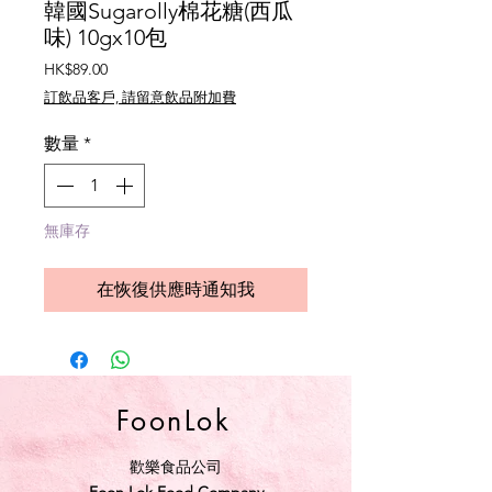
韓國Sugarolly棉花糖(西瓜
味) 10gx10包
價
HK$89.00
格
訂飲品客戶, 請留意飲品附加費
數量
*
無庫存
在恢復供應時通知我
FoonLok
歡樂食品公司