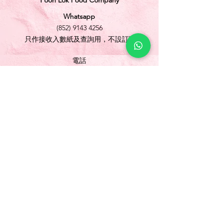
Foon Lok Food Company
Whatsapp
(852) 9143 4256
只作接收入數紙及查詢用，不設訂購
電話
(852) 3565 5304
/
(852) 2691 1613
傳真
(852) 3565 5305
網址
www.foonlok.com
電郵
sales@foonlok.com
地址
新界沙田火炭坳背灣街 38-40 號華衛工貿中心
1012室
FLAT 12, 10/F., WAH WAI INDUSTRIAL
CENTRE 38-40 AU PUI WAN STREET
FOTAN SHATIN N.T.