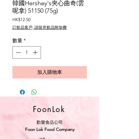
韓國Hershey's夾心曲奇(雲
呢拿) 51150 (75g)
價
HK$12.50
格
訂飲品客戶, 請留意飲品附加費
數量
*
加入購物車
FoonLok
歡樂食品公司
Foon Lok Food Company