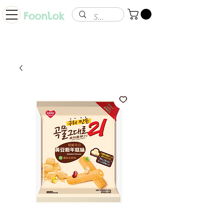
FoonLok