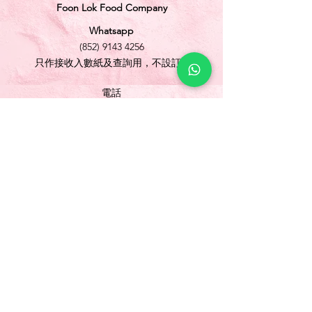
Foon Lok Food Company
Whatsapp
(852) 9143 4256
只作接收入數紙及查詢用，不設訂購
電話
(852) 3565 5304
/
(852) 2691 1613
傳真
(852) 3565 5305
網址
www.foonlok.com
電郵
sales@foonlok.com
地址
新界沙田火炭坳背灣街 38-40 號華衛工貿中心
1012室
FLAT 12, 10/F., WAH WAI INDUSTRIAL
CENTRE 38-40 AU PUI WAN STREET
FOTAN SHATIN N.T.