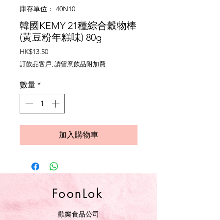
庫存單位： 40N10
韓國KEMY 21種綜合穀物棒
(黃豆粉年糕味) 80g
價
HK$13.50
格
訂飲品客戶, 請留意飲品附加費
數量
*
加入購物車
FoonLok
歡樂食品公司