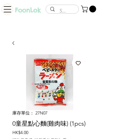
FoonLok
庫存單位： 27N07
0童星點心麵(雞肉味) (1pcs)
價
HK$4.00
格