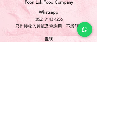
Foon Lok Food Company
Whatsapp
(852) 9143 4256
只作接收入數紙及查詢用，不設訂購
電話
(852) 3565 5304
/
(852) 2691 1613
傳真
(852) 3565 5305
網址
www.foonlok.com
電郵
sales@foonlok.com
地址
新界沙田火炭坳背灣街 38-40 號華衛工貿中心
1012室
FLAT 12, 10/F., WAH WAI INDUSTRIAL
CENTRE 38-40 AU PUI WAN STREET
FOTAN SHATIN N.T.