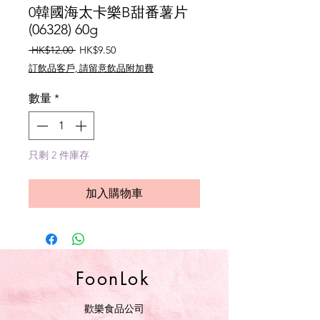
0韓國海太卡樂B甜番薯片
(06328) 60g
一
促
 HK$12.00 
HK$9.50
般
銷
訂飲品客戶, 請留意飲品附加費
價
價
格
格
數量
*
只剩 2 件庫存
加入購物車
FoonLok
歡樂食品公司