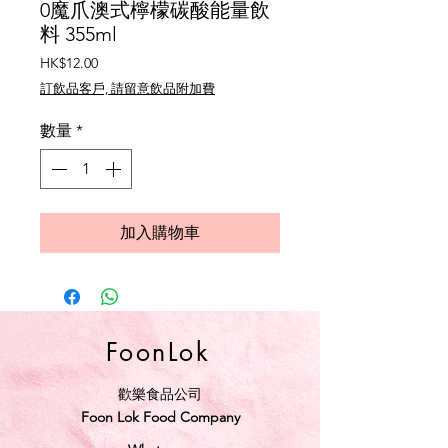
0魔爪澳式檸檬碳酸能量飲
料 355ml
價
HK$12.00
格
訂飲品客戶, 請留意飲品附加費
數量
*
加入購物車
FoonLok
歡樂食品公司
Foon Lok Food Company